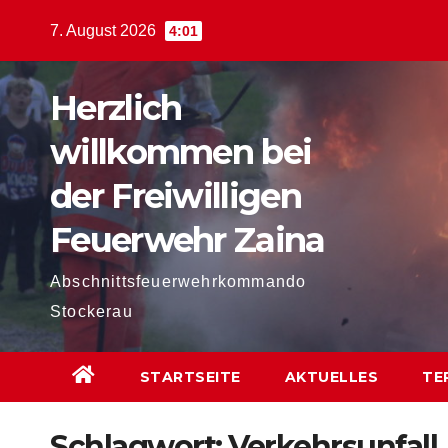
Zum
7. August 2026
4:01
Inhalt
springen
Herzlich
willkommen bei
der Freiwilligen
Feuerwehr Zaina
Abschnittsfeuerwehrkommando
Stockerau
STARTSEITE
AKTUELLES
TE
Schlagwort:
Verkehrsunfall