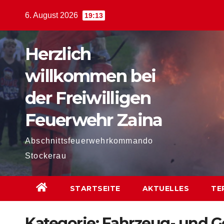
Zum
6. August 2026
19:13
Inhalt
springen
Herzlich
willkommen bei
der Freiwilligen
Feuerwehr Zaina
Abschnittsfeuerwehrkommando
Stockerau
STARTSEITE
AKTUELLES
TE
Kategorie:
Fahrzeug- und G