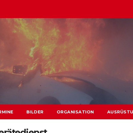
RMINE
BILDER
ORGANISATION
AUSRÜST
erätedienst