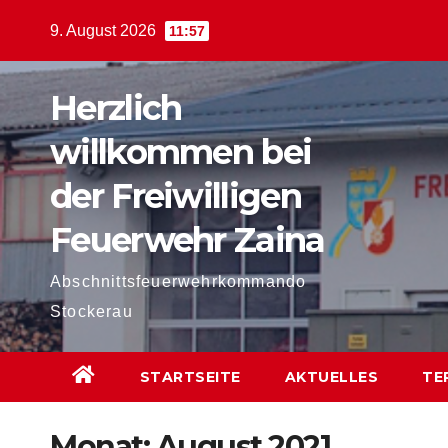
Zum
9. August 2026
11:57
Inhalt
springen
Herzlich
willkommen bei
der Freiwilligen
Feuerwehr Zaina
Abschnittsfeuerwehrkommando
Stockerau
STARTSEITE
AKTUELLES
TE
Monat:
August 2021