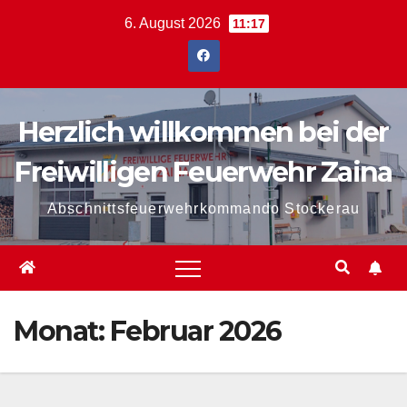
Zum
6. August 2026
11:17
Inhalt
springen
Herzlich willkommen bei der
Freiwilligen Feuerwehr Zaina
Abschnittsfeuerwehrkommando Stockerau
Monat:
Februar 2026