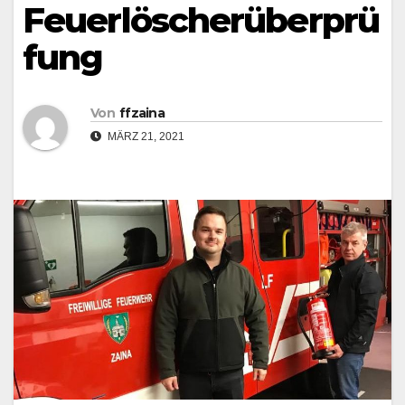
Feuerlöscherüberprü
fung
Von
ffzaina
MÄRZ 21, 2021