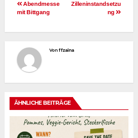
Beitragsnavigation
Abendmesse
Zilleninstandsetzu
mit Bittgang
ng
Von
ffzaina
ÄHNLICHE BEITRÄGE