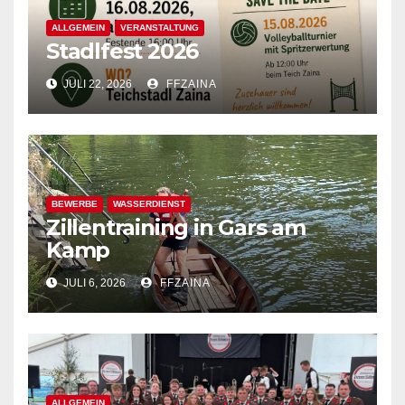
ALLGEMEIN
VERANSTALTUNG
Stadlfest 2026
JULI 22, 2026
FFZAINA
BEWERBE
WASSERDIENST
Zillentraining in Gars am
Kamp
JULI 6, 2026
FFZAINA
ALLGEMEIN