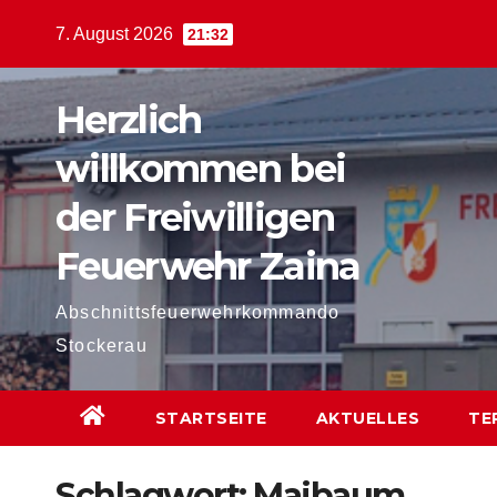
Zum
7. August 2026
21:32
Inhalt
springen
Herzlich
willkommen bei
der Freiwilligen
Feuerwehr Zaina
Abschnittsfeuerwehrkommando
Stockerau
STARTSEITE
AKTUELLES
TE
Schlagwort:
Maibaum