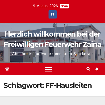
Zum
9. August 2026
3:44
Inhalt
springen
Herzlich willkommen bei der
Freiwilligen Feuerwehr Zaina
Abschnittsfeuerwehrkommando Stockerau
Schlagwort:
FF-Hausleiten