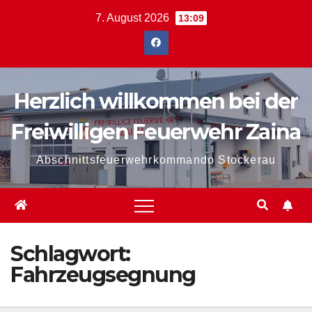
Zum
7. August 2026
13:09
Inhalt
springen
Herzlich willkommen bei der
Freiwilligen Feuerwehr Zaina
Abschnittsfeuerwehrkommando Stockerau
Schlagwort:
Fahrzeugsegnung